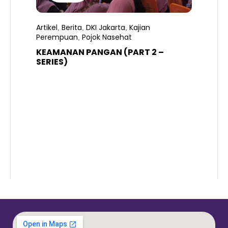
Artikel
Berita
DKI Jakarta
Kajian
,
,
,
Perempuan
Pojok Nasehat
,
KEAMANAN PANGAN (PART 2 –
B
SERIES)
T
S
R