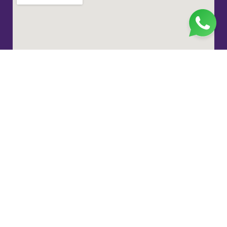
Jl. H. Taiman No.10, RT.3/RW.9, Gedong, Kec. Ps.
Rebo, Kota Jakarta Timur, Daerah Khusus Ibukota
Jakarta 13760
(021) 22324585
pp_salimah@yahoo.com