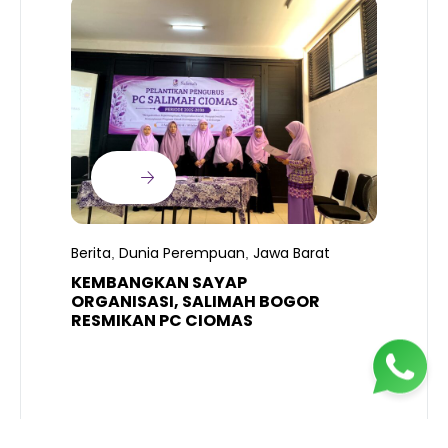
B
T
S
Berita
Dunia Perempuan
Jawa Barat
,
,
R
K
KEMBANGKAN SAYAP
ORGANISASI, SALIMAH BOGOR
RESMIKAN PC CIOMAS