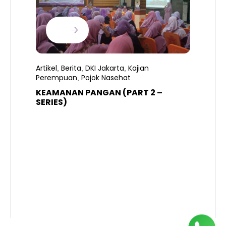
Artikel
Berita
DKI Jakarta
Kajian
,
,
,
Perempuan
Pojok Nasehat
,
KEAMANAN PANGAN (PART 2 –
B
SERIES)
T
S
R