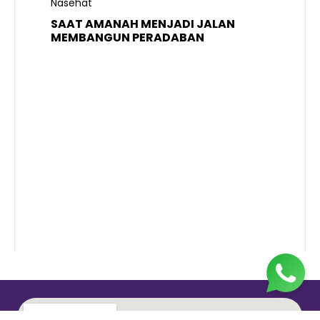
Nasehat
SAAT AMANAH MENJADI JALAN
A
MEMBANGUN PERADABAN
E
P