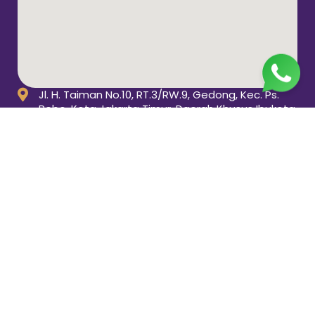
Jl. H. Taiman No.10, RT.3/RW.9, Gedong, Kec. Ps.
Rebo, Kota Jakarta Timur, Daerah Khusus Ibukota
Jakarta 13760
(021) 22324585
pp_salimah@yahoo.com