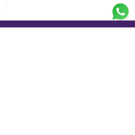
Jl. H. Taiman No.10, RT.3/RW.9, Gedong, Kec. Ps.
Rebo, Kota Jakarta Timur, Daerah Khusus Ibukota
Jakarta 13760