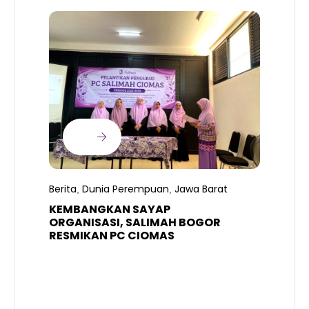
B
T
S
Berita
Dunia Perempuan
Jawa Barat
,
,
R
K
KEMBANGKAN SAYAP
ORGANISASI, SALIMAH BOGOR
RESMIKAN PC CIOMAS