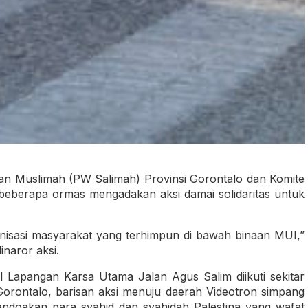
an Muslimah (PW Salimah) Provinsi Gorontalo dan Komite
 beberapa ormas mengadakan aksi damai solidaritas untuk
ganisasi masyarakat yang terhimpun di bawah binaan MUI,”
inaror aksi.
ul Lapangan Karsa Utama Jalan Agus Salim diikuti sekitar
 Gorontalo, barisan aksi menuju daerah Videotron simpang
endoakan para syahid dan syahidah Palestina yang wafat