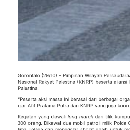
Gorontalo (29/10) – Pimpinan Wilayah Persaudara
Nasional Rakyat Palestina (KNRP) beserta aliansi
Palestina.
“Peserta aksi massa ini berasal dari berbagai or
ujar Afif Pratama Putra dari KNRP yang juga koord
Kegiatan yang diawali
long march
dari titik kump
300 orang. Dikawal dua mobil patroli milik Polda
lima Telaga dan menggelar sholat ghaib untuk m