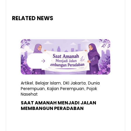
RELATED NEWS
Artikel
Belajar Islam
DKI Jakarta
Dunia
,
,
,
Perempuan
Kajian Perempuan
Pojok
,
,
Nasehat
SAAT AMANAH MENJADI JALAN
A
MEMBANGUN PERADABAN
E
P