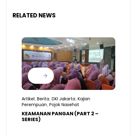
RELATED NEWS
Artikel
Berita
DKI Jakarta
Kajian
,
,
,
Perempuan
Pojok Nasehat
,
KEAMANAN PANGAN (PART 2 –
B
SERIES)
T
S