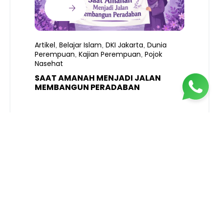
Artikel
Belajar Islam
DKI Jakarta
Dunia
,
,
,
Perempuan
Kajian Perempuan
Pojok
,
,
Nasehat
SAAT AMANAH MENJADI JALAN
A
MEMBANGUN PERADABAN
E
P