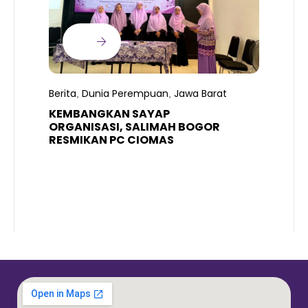
B
T
S
Berita
Dunia Perempuan
Jawa Barat
,
,
R
K
KEMBANGKAN SAYAP
ORGANISASI, SALIMAH BOGOR
RESMIKAN PC CIOMAS