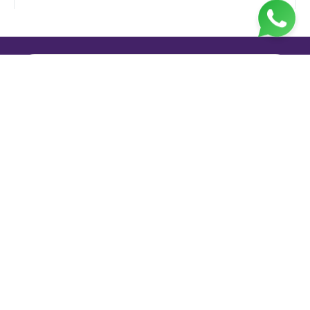
Jl. H. Taiman No.10, RT.3/RW.9, Gedong, Kec. Ps.
Rebo, Kota Jakarta Timur, Daerah Khusus Ibukota
Jakarta 13760