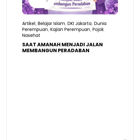
Artikel
Belajar Islam
DKI Jakarta
Dunia
,
,
,
Perempuan
Kajian Perempuan
Pojok
,
,
Nasehat
SAAT AMANAH MENJADI JALAN
A
MEMBANGUN PERADABAN
E
P