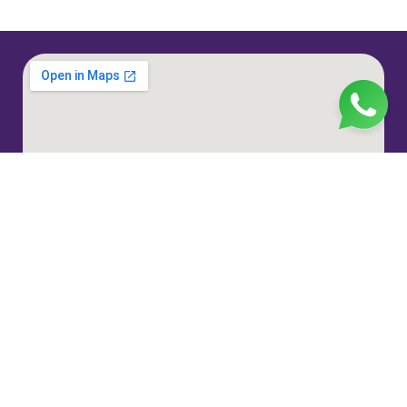
Jl. H. Taiman No.10, RT.3/RW.9, Gedong, Kec. Ps.
Rebo, Kota Jakarta Timur, Daerah Khusus Ibukota
Jakarta 13760
(021) 22324585