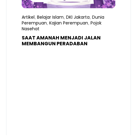
Artikel
Belajar Islam
DKI Jakarta
Dunia
,
,
,
Perempuan
Kajian Perempuan
Pojok
,
,
Nasehat
SAAT AMANAH MENJADI JALAN
A
MEMBANGUN PERADABAN
E
P