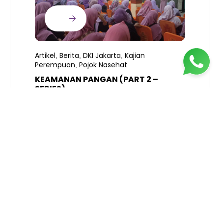
Artikel
Berita
DKI Jakarta
Kajian
,
,
,
Perempuan
Pojok Nasehat
,
KEAMANAN PANGAN (PART 2 –
B
SERIES)
T
S
R