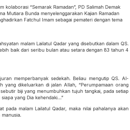
ram kolaborasi “Semarak Ramadan”, PD Salimah Demak
ama Mutiara Bunda menyelenggarakan Kajian Ramadan
enghadirkan Fatchul Imam sebagai pemateri dengan tema
syatan malam Lailatul Qadar yang disebutkan dalam QS.
ebih baik dari seribu bulan atau setara dengan 83 tahun 4
njuran memperbanyak sedekah. Beliau mengutip QS. Al-
 yang dikeluarkan di jalan Allah, “Perumpamaan orang
 sebutir biji yang menumbuhkan tujuh tangkai, pada setiap
gi siapa yang Dia kehendaki…”
t pada malam Lailatul Qadar, maka nilai pahalanya akan
a manusia.