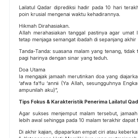
Lailatul Qadar diprediksi hadir pada 10 hari te
poin krusial mengenai waktu kehadirannya.
Hikmah Dirahasiakan.
Allah merahasiakan tanggal pastinya agar umat 
tetap menjaga semangat ibadah di sepanjang akhi
Tanda-Tanda: suasana malam yang tenang, tidak te
pagi harinya dengan sinar yang teduh.
Doa Utama
Ia mengajak jamaah merutinkan doa yang diajark
‘afwa fa’fu ‘annii (Ya Allah, sesungguhnya E
ampunilah aku)”,
Tips Fokus & Karakteristik Penerima Lailatul Qa
Agar sukses menjemput malam tersebut, jamaah 
lebih awal sehingga pada 10 malam terakhir dapat f
Di akhir kajian, dipaparkan empat ciri atau keber