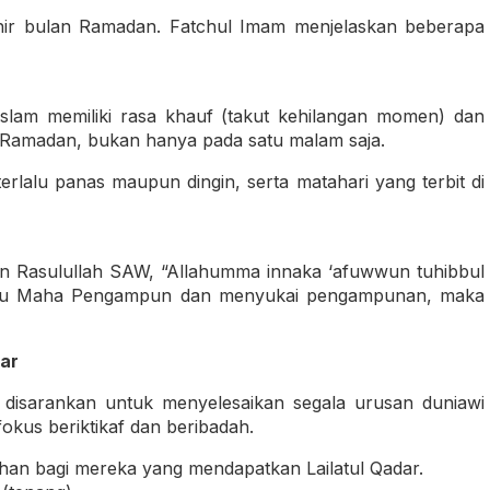
rakhir bulan Ramadan. Fatchul Imam menjelaskan beberapa
Islam memiliki rasa khauf (takut kehilangan momen) dan
r Ramadan, bukan hanya pada satu malam saja.
rlalu panas maupun dingin, serta matahari yang terbit di
an Rasulullah SAW, “Allahumma innaka ‘afuwwun tuhibbul
ngkau Maha Pengampun dan menyukai pengampunan, maka
dar
disarankan untuk menyelesaikan segala urusan duniawi
okus beriktikaf dan beribadah.
kahan bagi mereka yang mendapatkan Lailatul Qadar.