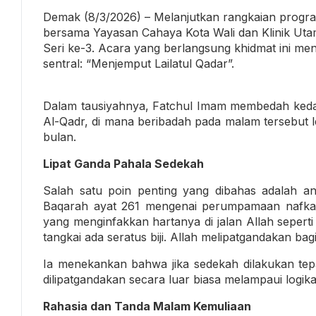
Demak (8/3/2026) – Melanjutkan rangkaian prog
bersama Yayasan Cahaya Kota Wali dan Klinik Ut
Seri ke-3. Acara yang berlangsung khidmat ini m
sentral: “Menjemput Lailatul Qadar”.
Dalam tausiyahnya, Fatchul Imam membedah kedah
Al-Qadr, di mana beribadah pada malam tersebut l
bulan.
Lipat Ganda Pahala Sedekah
Salah satu poin penting yang dibahas adalah a
Baqarah ayat 261 mengenai perumpamaan nafkah
yang menginfakkan hartanya di jalan Allah seperti
tangkai ada seratus biji. Allah melipatgandakan ba
Ia menekankan bahwa jika sedekah dilakukan tepa
dilipatgandakan secara luar biasa melampaui logik
Rahasia dan Tanda Malam Kemuliaan