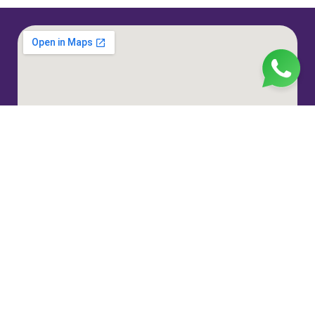
Jl. H. Taiman No.10, RT.3/RW.9, Gedong, Kec. Ps.
Rebo, Kota Jakarta Timur, Daerah Khusus Ibukota
Jakarta 13760
(021) 22324585