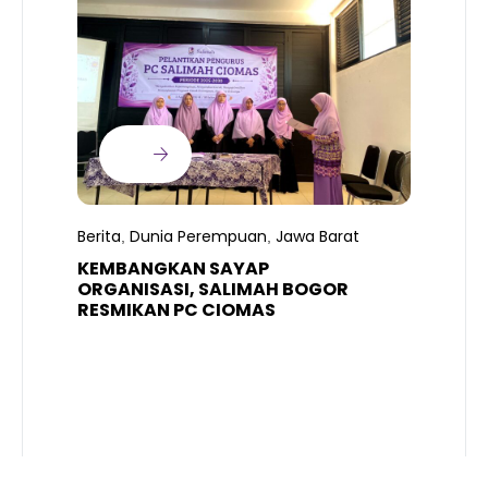
B
T
S
Berita
Dunia Perempuan
Jawa Barat
,
,
R
K
KEMBANGKAN SAYAP
ORGANISASI, SALIMAH BOGOR
RESMIKAN PC CIOMAS