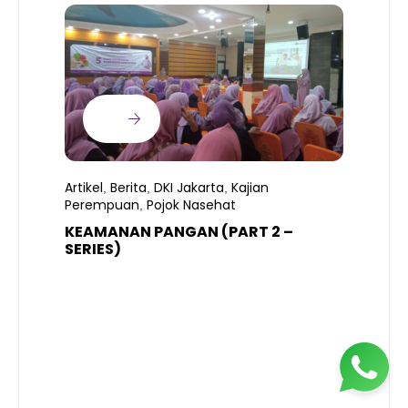
Artikel
Berita
DKI Jakarta
Kajian
,
,
,
Perempuan
Pojok Nasehat
,
KEAMANAN PANGAN (PART 2 –
B
SERIES)
T
S
R