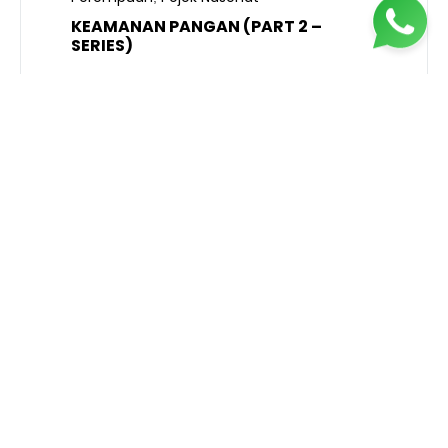
KEAMANAN PANGAN (PART 2 –
B
SERIES)
T
S
R