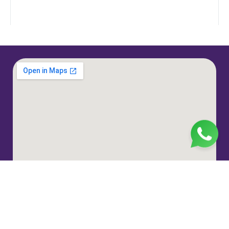
Jl. H. Taiman No.10, RT.3/RW.9, Gedong, Kec. Ps.
Rebo, Kota Jakarta Timur, Daerah Khusus Ibukota