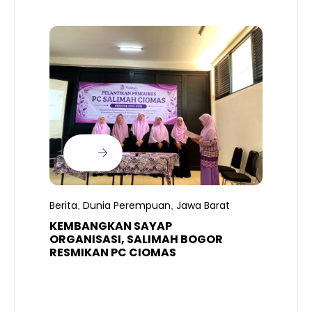
B
T
S
Berita
Dunia Perempuan
Jawa Barat
,
,
R
K
KEMBANGKAN SAYAP
ORGANISASI, SALIMAH BOGOR
RESMIKAN PC CIOMAS