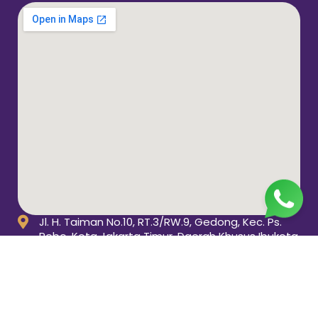
Jl. H. Taiman No.10, RT.3/RW.9, Gedong, Kec. Ps.
Rebo, Kota Jakarta Timur, Daerah Khusus Ibukota
Jakarta 13760
(021) 22324585
pp_salimah@yahoo.com