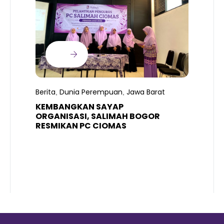
B
T
S
Berita
Dunia Perempuan
Jawa Barat
,
,
R
K
KEMBANGKAN SAYAP
ORGANISASI, SALIMAH BOGOR
RESMIKAN PC CIOMAS