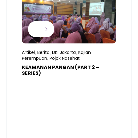
Artikel
Berita
DKI Jakarta
Kajian
,
,
,
Perempuan
Pojok Nasehat
,
KEAMANAN PANGAN (PART 2 –
B
SERIES)
T
S
R