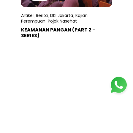
Artikel
Berita
DKI Jakarta
Kajian
,
,
,
Perempuan
Pojok Nasehat
,
KEAMANAN PANGAN (PART 2 –
B
SERIES)
T
S
R