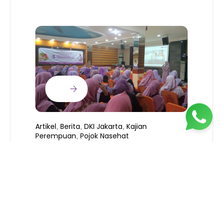
Artikel
Berita
DKI Jakarta
Kajian
,
,
,
Perempuan
Pojok Nasehat
,
KEAMANAN PANGAN (PART 2 –
B
SERIES)
T
S
R