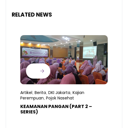
RELATED NEWS
Artikel
Berita
DKI Jakarta
Kajian
,
,
,
Perempuan
Pojok Nasehat
,
KEAMANAN PANGAN (PART 2 –
B
SERIES)
T
S