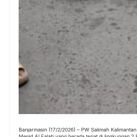
Banjarmasin (17/2/2026) – PW Salimah Kalimantan
Mesjid Al Falah yang berada tepat di lingkungan 2