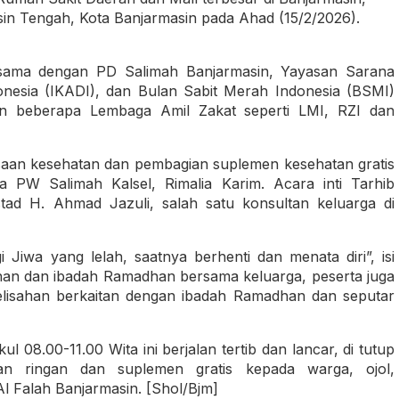
sin Tengah, Kota Banjarmasin pada Ahad (15/2/2026).
 sama dengan PD Salimah Banjarmasin, Yayasan Sarana
nesia (IKADI), dan Bulan Sabit Merah Indonesia (BSMI)
gan beberapa Lembaga Amil Zakat seperti LMI, RZI dan
saan kesehatan dan pembagian suplemen kesehatan gratis
a PW Salimah Kalsel, Rimalia Karim. Acara inti Tarhib
ad H. Ahmad Jazuli, salah satu konsultan keluarga di
wa yang lelah, saatnya berhenti dan menata diri”, isi
han dan ibadah Ramadhan bersama keluarga, peserta juga
lisahan berkaitan dengan ibadah Ramadhan dan seputar
 08.00-11.00 Wita ini berjalan tertib dan lancar, di tutup
n ringan dan suplemen gratis kepada warga, ojol,
Al Falah Banjarmasin. [Shol/Bjm]