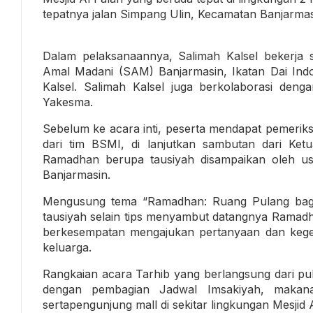
tepatnya jalan Simpang Ulin, Kecamatan Banjarma
Dalam pelaksanaannya, Salimah Kalsel bekerja
Amal Madani (SAM) Banjarmasin, Ikatan Dai Indo
Kalsel. Salimah Kalsel juga berkolaborasi den
Yakesma.
Sebelum ke acara inti, peserta mendapat pemerik
dari tim BSMI, di lanjutkan sambutan dari Ketu
Ramadhan berupa tausiyah disampaikan oleh ust
Banjarmasin.
Mengusung tema “Ramadhan: Ruang Pulang bagi Ji
tausiyah selain tips menyambut datangnya Ramad
berkesempatan mengajukan pertanyaan dan kege
keluarga.
Rangkaian acara Tarhib yang berlangsung dari pukul
dengan pembagian Jadwal Imsakiyah, makana
sertapengunjung mall di sekitar lingkungan Mesjid 