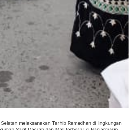
 Selatan melaksanakan Tarhib Ramadhan di lingkungan
 Rumah Sakit Daerah dan Mall terbesar di Banjarmasin,