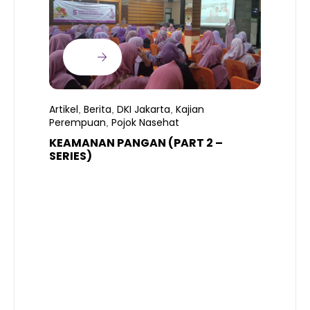
Artikel
Berita
DKI Jakarta
Kajian
,
,
,
Perempuan
Pojok Nasehat
,
KEAMANAN PANGAN (PART 2 –
B
SERIES)
T
S
R