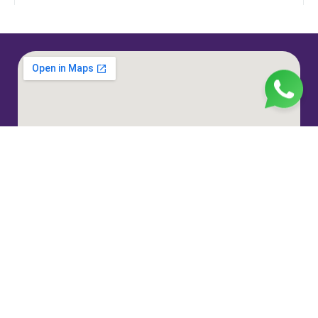
Jl. H. Taiman No.10, RT.3/RW.9, Gedong, Kec. Ps.
Rebo, Kota Jakarta Timur, Daerah Khusus Ibukota
Jakarta 13760