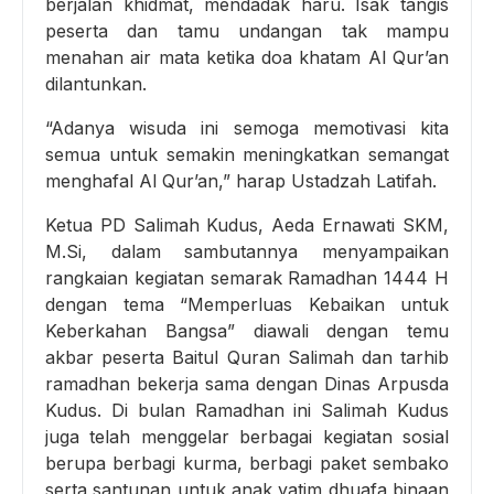
berjalan khidmat, mendadak haru. Isak tangis
peserta dan tamu undangan tak mampu
menahan air mata ketika doa khatam Al Qur’an
dilantunkan.
“Adanya wisuda ini semoga memotivasi kita
semua untuk semakin meningkatkan semangat
menghafal Al Qur’an,” harap Ustadzah Latifah.
Ketua PD Salimah Kudus, Aeda Ernawati SKM,
M.Si, dalam sambutannya menyampaikan
rangkaian kegiatan semarak Ramadhan 1444 H
dengan tema “Memperluas Kebaikan untuk
Keberkahan Bangsa” diawali dengan temu
akbar peserta Baitul Quran Salimah dan tarhib
ramadhan bekerja sama dengan Dinas Arpusda
Kudus. Di bulan Ramadhan ini Salimah Kudus
juga telah menggelar berbagai kegiatan sosial
berupa berbagi kurma, berbagi paket sembako
serta santunan untuk anak yatim dhuafa binaan