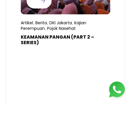
Artikel
Berita
DKI Jakarta
Kajian
,
,
,
Perempuan
Pojok Nasehat
,
KEAMANAN PANGAN (PART 2 –
B
SERIES)
T
S
R