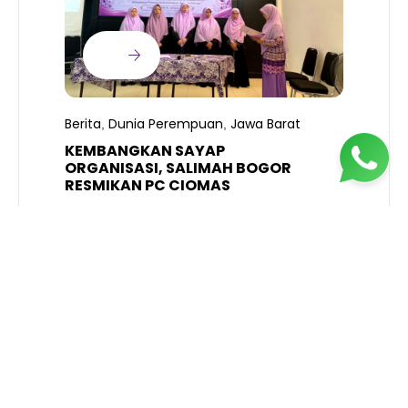
B
T
S
Berita
Dunia Perempuan
Jawa Barat
,
,
R
K
KEMBANGKAN SAYAP
ORGANISASI, SALIMAH BOGOR
RESMIKAN PC CIOMAS