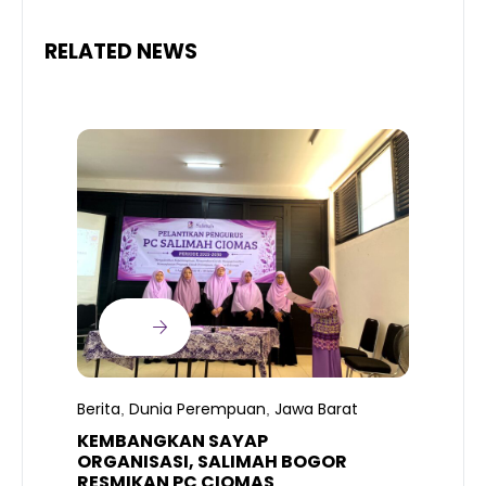
RELATED NEWS
B
T
S
Berita
Dunia Perempuan
Jawa Barat
,
,
R
K
KEMBANGKAN SAYAP
ORGANISASI, SALIMAH BOGOR
RESMIKAN PC CIOMAS