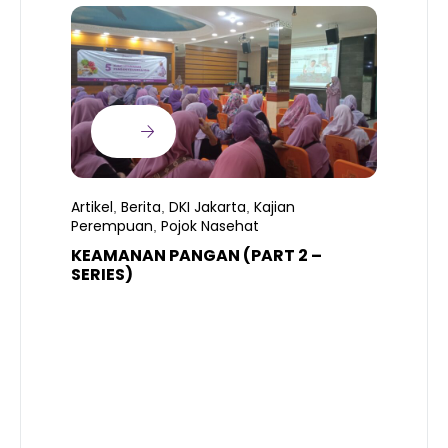
Artikel
Berita
DKI Jakarta
Kajian
,
,
,
Perempuan
Pojok Nasehat
,
KEAMANAN PANGAN (PART 2 –
B
SERIES)
T
S
R