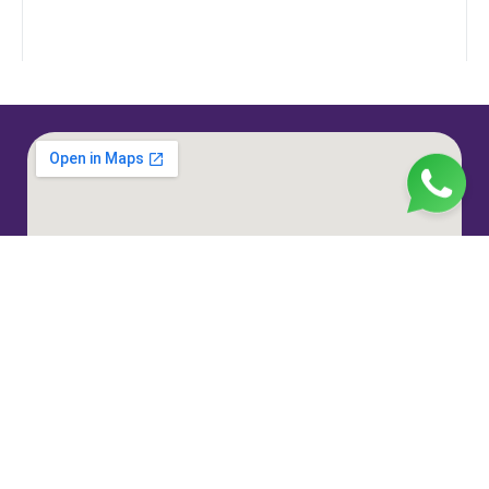
Jl. H. Taiman No.10, RT.3/RW.9, Gedong, Kec. Ps.