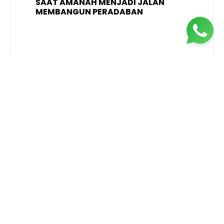
SAAT AMANAH MENJADI JALAN
A
MEMBANGUN PERADABAN
E
P