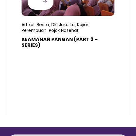
Artikel
Berita
DKI Jakarta
Kajian
,
,
,
Perempuan
Pojok Nasehat
,
KEAMANAN PANGAN (PART 2 –
B
SERIES)
T
S
R